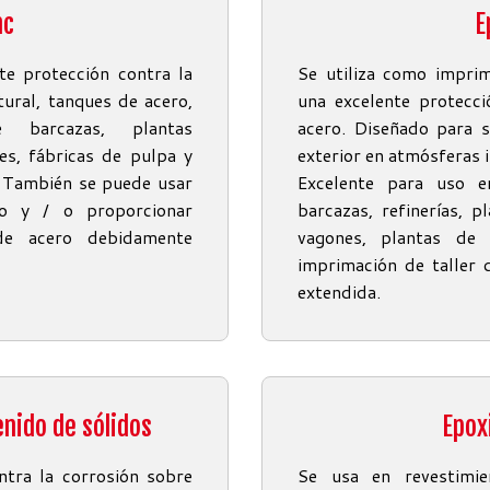
nc
E
e protección contra la
Se utiliza como impri
tural, tanques de acero,
una excelente protecci
e barcazas, plantas
acero. Diseñado para se
es, fábricas de pulpa y
exterior en atmósferas i
. También se puede usar
Excelente para uso e
co y / o proporcionar
barcazas, refinerías, p
 de acero debidamente
vagones, plantas de
imprimación de taller
extendida.
enido de sólidos
Epoxi
ntra la corrosión sobre
Se usa en revestimi