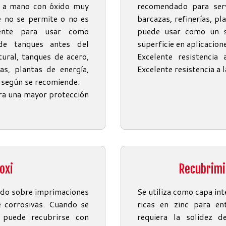
as a mano con óxido muy
recomendado para serv
e no se permite o no es
barcazas, refinerías, pl
lente para usar como
puede usar como un s
 de tanques antes del
superficie en aplicacion
tural, tanques de acero,
Excelente resistencia
cas, plantas de energía,
Excelente resistencia a 
s según se recomiende.
ara una mayor protección
oxi
Recubrimi
bado sobre imprimaciones
Se utiliza como capa in
e corrosivas. Cuando se
ricas en zinc para en
, puede recubrirse con
requiera la solidez d